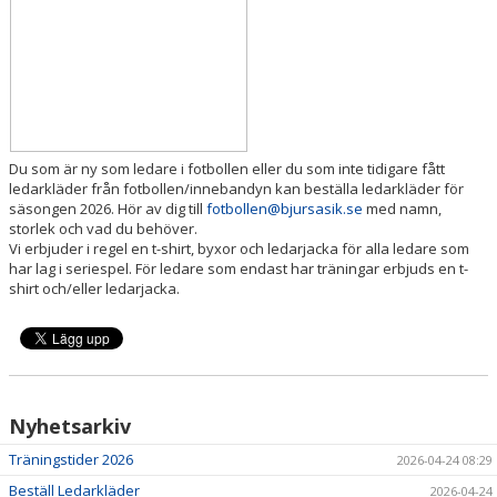
Du som är ny som ledare i fotbollen eller du som inte tidigare fått
ledarkläder från fotbollen/innebandyn kan beställa ledarkläder för
säsongen 2026. Hör av dig till
fotbollen@bjursasik.se
med namn,
storlek och vad du behöver.
Vi erbjuder i regel en t-shirt, byxor och ledarjacka för alla ledare som
har lag i seriespel. För ledare som endast har träningar erbjuds en t-
shirt och/eller ledarjacka.
Nyhetsarkiv
Träningstider 2026
2026-04-24 08:29
Beställ Ledarkläder
2026-04-24