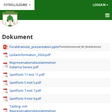
FOTBOLLSLEDARE
LOGGA IN
HEM
Dokument
NYHETER
DOKUMENT
Foraldramote_presentation.pptx
Presentationsmall för föräldramöte
Ledarinformation_2026.pdf
SPORT ADMIN
Represenationsbestämmelser
Dalarna Senior.pdf
MATERIALBESTÄLLNING
Spelform 11 mot 11.pdf
LEDARE
Spelform 5 mot 5.pdf
MIN FOTBOLL
Spelform 7 mot 7.pdf
Spelform 9 mot 9.pdf
Tävling- och
Represenationsbestämmelser