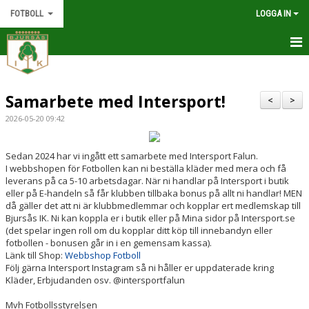
FOTBOLL
LOGGA IN
FOTBOLL
Samarbete med Intersport!
NYHETER
<
>
2026-05-20 09:42
KALENDER
Sedan 2024 har vi ingått ett samarbete med Intersport Falun.
BILDGALLERI
I webbshopen för Fotbollen kan ni beställa kläder med mera och få
leverans på ca 5-10 arbetsdagar. När ni handlar på Intersport i butik
DOKUMENT
eller på E-handeln så får klubben tillbaka bonus på allt ni handlar! MEN
då gäller det att ni är klubbmedlemmar och kopplar ert medlemskap till
Bjursås IK. Ni kan koppla er i butik eller på Mina sidor på Intersport.se
KONTAKT
(det spelar ingen roll om du kopplar ditt köp till innebandyn eller
fotbollen - bonusen går in i en gemensam kassa).
Länk till Shop:
Webbshop Fotboll
Följ gärna Intersport Instagram så ni håller er uppdaterade kring
Kläder, Erbjudanden osv. @intersportfalun
Mvh Fotbollsstyrelsen