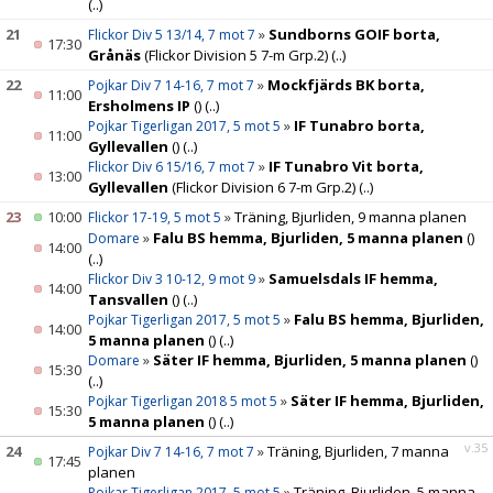
(..)
21
»
Sundborns GOIF borta,
Flickor Div 5 13/14, 7 mot 7
17:30
Grånäs
(Flickor Division 5 7-m Grp.2)
(..)
22
»
Mockfjärds BK borta,
Pojkar Div 7 14-16, 7 mot 7
11:00
Ersholmens IP
()
(..)
»
IF Tunabro borta,
Pojkar Tigerligan 2017, 5 mot 5
11:00
Gyllevallen
()
(..)
»
IF Tunabro Vit borta,
Flickor Div 6 15/16, 7 mot 7
13:00
Gyllevallen
(Flickor Division 6 7-m Grp.2)
(..)
23
10:00
»
Träning, Bjurliden, 9 manna planen
Flickor 17-19, 5 mot 5
»
Falu BS hemma, Bjurliden, 5 manna planen
()
Domare
14:00
(..)
»
Samuelsdals IF hemma,
Flickor Div 3 10-12, 9 mot 9
14:00
Tansvallen
()
(..)
»
Falu BS hemma, Bjurliden,
Pojkar Tigerligan 2017, 5 mot 5
14:00
5 manna planen
()
(..)
»
Säter IF hemma, Bjurliden, 5 manna planen
()
Domare
15:30
(..)
»
Säter IF hemma, Bjurliden,
Pojkar Tigerligan 2018 5 mot 5
15:30
5 manna planen
()
(..)
v.35
24
»
Träning, Bjurliden, 7 manna
Pojkar Div 7 14-16, 7 mot 7
17:45
planen
»
Träning, Bjurliden, 5 manna
Pojkar Tigerligan 2017, 5 mot 5