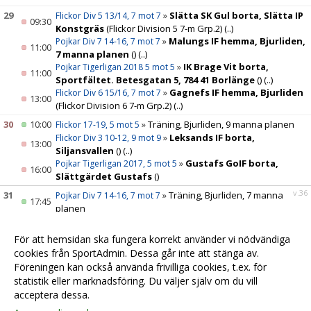
29
»
Slätta SK Gul borta, Slätta IP
Flickor Div 5 13/14, 7 mot 7
09:30
Konstgräs
(Flickor Division 5 7-m Grp.2)
(..)
»
Malungs IF hemma, Bjurliden,
Pojkar Div 7 14-16, 7 mot 7
11:00
7 manna planen
()
(..)
»
IK Brage Vit borta,
Pojkar Tigerligan 2018 5 mot 5
11:00
Sportfältet. Betesgatan 5, 784 41 Borlänge
()
(..)
»
Gagnefs IF hemma, Bjurliden
Flickor Div 6 15/16, 7 mot 7
13:00
(Flickor Division 6 7-m Grp.2)
(..)
30
10:00
»
Träning, Bjurliden, 9 manna planen
Flickor 17-19, 5 mot 5
»
Leksands IF borta,
Flickor Div 3 10-12, 9 mot 9
13:00
Siljansvallen
()
(..)
»
Gustafs GoIF borta,
Pojkar Tigerligan 2017, 5 mot 5
16:00
Slättgärdet Gustafs
()
v.36
31
»
Träning, Bjurliden, 7 manna
Pojkar Div 7 14-16, 7 mot 7
17:45
planen
»
Träning, Bjurliden, 5 manna
Pojkar Tigerligan 2017, 5 mot 5
18:00
planen
För att hemsidan ska fungera korrekt använder vi nödvändiga
»
Träning, Bjurliden, 9 manna
Pojkar Tigerligan 2018 5 mot 5
cookies från SportAdmin. Dessa går inte att stänga av.
18:00
planen
Föreningen kan också använda frivilliga cookies, t.ex. för
statistik eller marknadsföring. Du väljer själv om du vill
acceptera dessa.