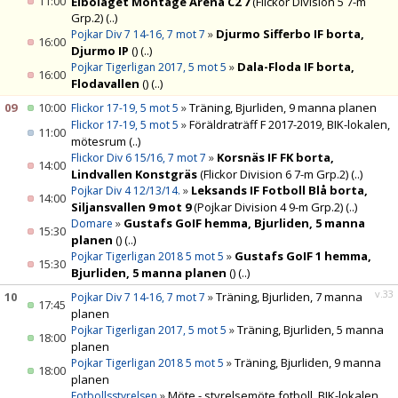
11:00
Elbolaget Montage Arena C2 7
(Flickor Division 5 7-m
Grp.2)
(..)
»
Djurmo Sifferbo IF borta,
Pojkar Div 7 14-16, 7 mot 7
16:00
Djurmo IP
()
(..)
»
Dala-Floda IF borta,
Pojkar Tigerligan 2017, 5 mot 5
16:00
Flodavallen
()
(..)
09
10:00
»
Träning, Bjurliden, 9 manna planen
Flickor 17-19, 5 mot 5
»
Föräldraträff F 2017-2019, BIK-lokalen,
Flickor 17-19, 5 mot 5
11:00
mötesrum
(..)
»
Korsnäs IF FK borta,
Flickor Div 6 15/16, 7 mot 7
14:00
Lindvallen Konstgräs
(Flickor Division 6 7-m Grp.2)
(..)
»
Leksands IF Fotboll Blå borta,
Pojkar Div 4 12/13/14.
14:00
Siljansvallen 9 mot 9
(Pojkar Division 4 9-m Grp.2)
(..)
»
Gustafs GoIF hemma, Bjurliden, 5 manna
Domare
15:30
planen
()
(..)
»
Gustafs GoIF 1 hemma,
Pojkar Tigerligan 2018 5 mot 5
15:30
Bjurliden, 5 manna planen
()
(..)
v.33
10
»
Träning, Bjurliden, 7 manna
Pojkar Div 7 14-16, 7 mot 7
17:45
planen
»
Träning, Bjurliden, 5 manna
Pojkar Tigerligan 2017, 5 mot 5
18:00
planen
»
Träning, Bjurliden, 9 manna
Pojkar Tigerligan 2018 5 mot 5
18:00
planen
»
Möte - styrelsemöte fotboll, BIK-lokalen,
Fotbollsstyrelsen