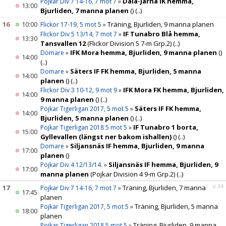
»
Dala-Järna IK hemma,
Pojkar Div 7 14-16, 7 mot 7
13:00
Bjurliden, 7 manna planen
()
(..)
16
10:00
»
Träning, Bjurliden, 9 manna planen
Flickor 17-19, 5 mot 5
»
IF Tunabro Blå hemma,
Flickor Div 5 13/14, 7 mot 7
13:30
Tansvallen 12
(Flickor Division 5 7-m Grp.2)
(..)
»
IFK Mora hemma, Bjurliden, 9 manna planen
()
Domare
14:00
(..)
»
Säters IF FK hemma, Bjurliden, 5 manna
Domare
14:00
planen
()
(..)
»
IFK Mora FK hemma, Bjurliden,
Flickor Div 3 10-12, 9 mot 9
14:00
9 manna planen
()
(..)
»
Säters IF FK hemma,
Pojkar Tigerligan 2017, 5 mot 5
14:00
Bjurliden, 5 manna planen
()
(..)
»
IF Tunabro 1 borta,
Pojkar Tigerligan 2018 5 mot 5
15:00
Gyllevallen (längst ner bakom ishallen)
()
(..)
»
Siljansnäs IF hemma, Bjurliden, 9 manna
Domare
17:00
planen
()
»
Siljansnäs IF hemma, Bjurliden, 9
Pojkar Div 4 12/13/14.
17:00
manna planen
(Pojkar Division 4 9-m Grp.2)
(..)
v.34
17
»
Träning, Bjurliden, 7 manna
Pojkar Div 7 14-16, 7 mot 7
17:45
planen
»
Träning, Bjurliden, 5 manna
Pojkar Tigerligan 2017, 5 mot 5
18:00
planen
»
Träning, Bjurliden, 9 manna
Pojkar Tigerligan 2018 5 mot 5