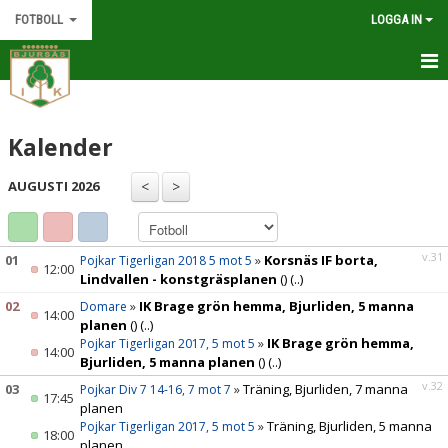
FOTBOLL
LOGGA IN
FOTBOLL
Kalender
NYHETER
AUGUSTI 2026
KALENDER
BILDGALLERI
v.31
01
»
Korsnäs IF borta,
Pojkar Tigerligan 2018 5 mot 5
12:00
DOKUMENT
Lindvallen - konstgräsplanen
()
(..)
02
»
IK Brage grön hemma, Bjurliden, 5 manna
Domare
14:00
KONTAKT
planen
()
(..)
»
IK Brage grön hemma,
Pojkar Tigerligan 2017, 5 mot 5
14:00
Bjurliden, 5 manna planen
()
(..)
v.32
03
»
Träning, Bjurliden, 7 manna
Pojkar Div 7 14-16, 7 mot 7
17:45
planen
»
Träning, Bjurliden, 5 manna
Pojkar Tigerligan 2017, 5 mot 5
18:00
planen