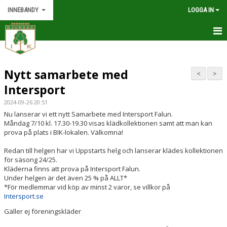
INNEBANDY
LOGGA IN
INNEBANDY
Nytt samarbete med
NYHETER
<
>
Intersport
DOKUMENT
2024-09-26 20:51
Nu lanserar vi ett nytt Samarbete med Intersport Falun.
BILDGALLERI
Måndag 7/10 kl. 17.30-19.30 visas klädkollektionen samt att man kan
prova på plats i BIK-lokalen. Välkomna!
KONTAKT
Redan till helgen har vi Uppstarts helg och lanserar klädes kollektionen
för säsong 24/25.
KALENDER
Kläderna finns att prova på Intersport Falun.
Under helgen är det även 25 % på ALLT*
*För medlemmar vid köp av minst 2 varor, se villkor på
Intersport.se
Gäller ej föreningskläder