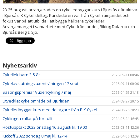
23-25 augusti arrangerades en cykelledbyggar kurs i Bjursås där aktiva
i Bjursås IK Cykel deltog. Kursledaren var från Cykelfrämjandet och
fokus var på att utbilda i att bygga hållbara cykelleder.
Arrangemanget i samarbete med Cykelfrämjandet, Biking Dalarna och
Bjursås Berg & Sjö.
Nyhetsarkiv
Cykellek barn 3-5 år
2025-09-11 08:46
Cykelavslutning vuxenträningen 17 sept
2025-09-11 00:06
Säsongspremiär Vuxencykling 7 maj
2025-04-29 21:18
Utvecklat cykelområde på Bjurliden
2024-08-27 20:15
Cykelledbyggar kurs med deltagare från BIK Cykel
2024-08-26 20:23
Cyklingen rullar på för fullt
2024-05-24 16:43
Höstupptakt 2023 onsdag 16 augusti kl. 19.00
2023-08-11 12:26
Kickoff 2022 söndag 8 maj kl. 12-14
2022-04-06 12:09