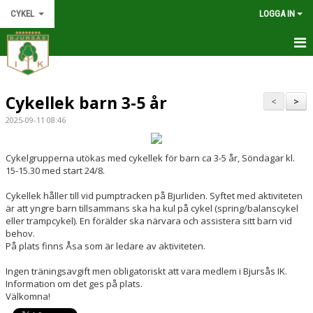
CYKEL
LOGGA IN
CYKEL HEM
Cykellek barn 3-5 år
CYKEL NYHETER
<
>
2025-09-11 08:46
OM OSS
Cykelgrupperna utökas med cykellek för barn ca 3-5 år, Söndagar kl.
CYKELKARTOR
15-15.30 med start 24/8.
CYKEL KALENDER
Cykellek håller till vid pumptracken på Bjurliden. Syftet med aktiviteten
är att yngre barn tillsammans ska ha kul på cykel (spring/balanscykel
eller trampcykel). En förälder ska närvara och assistera sitt barn vid
CYKEL BILDGALLERI
behov.
På plats finns Åsa som är ledare av aktiviteten.
CYKEL DOKUMENT
Ingen träningsavgift men obligatoriskt att vara medlem i Bjursås IK.
CYKEL KONTAKT
Information om det ges på plats.
Välkomna!