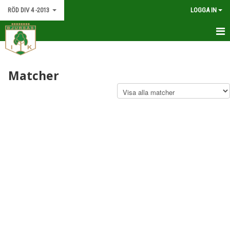
RÖD DIV 4 -2013
LOGGA IN
HEM
Matcher
NYHETER
KALENDER
MATCHER
TRUPPEN
BILDGALLERI
DOKUMENT
KONTAKT