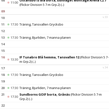
08
Östansbo IS Blå borta, Elbolaget Montage Arena C2 7
11:00
(Flickor Division 5 7-m Grp.2)
(..)
09
v.33
10
11
17:30
Träning, Tansvallen Grycksbo
12
13
17:30
Träning, Bjurliden, 7 manna planen
14
15
16
IF Tunabro Blå hemma, Tansvallen 12
(Flickor Division 5 7-
13:30
m Grp.2)
(..)
v.34
17
18
17:30
Träning, Tansvallen Grycksbo
19
20
17:30
Träning, Bjurliden, 7 manna planen
21
Sundborns GOIF borta, Grånäs
(Flickor Division 5 7-m
17:30
Grp.2)
(..)
22