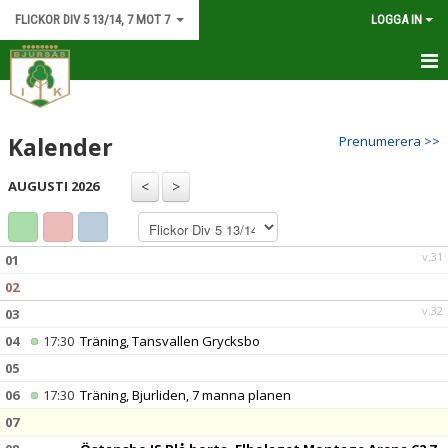
FLICKOR DIV 5 13/14, 7 MOT 7
LOGGA IN
HEM
Kalender
Prenumerera >>
NYHETER
AUGUSTI 2026
KALENDER
MATCHER
v.31
01
TRUPPEN
02
v.32
03
BILDGALLERI
04
17:30
Träning, Tansvallen Grycksbo
DOKUMENT
05
06
17:30
Träning, Bjurliden, 7 manna planen
KONTAKT
07