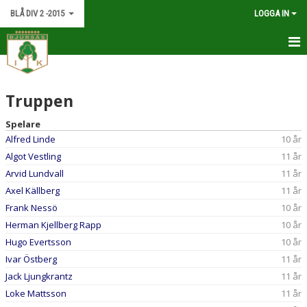
BLÅ DIV 2 -2015
LOGGA IN
HEM
Truppen
NYHETER
Spelare
KALENDER
Alfred Linde
10 år
Algot Vestling
11 år
MATCHER
Arvid Lundvall
11 år
TRUPPEN
Axel Källberg
11 år
Frank Nessö
10 år
BILDGALLERI
Herman Kjellberg Rapp
10 år
Hugo Evertsson
10 år
DOKUMENT
Ivar Östberg
11 år
KONTAKT
Jack Ljungkrantz
11 år
Loke Mattsson
11 år