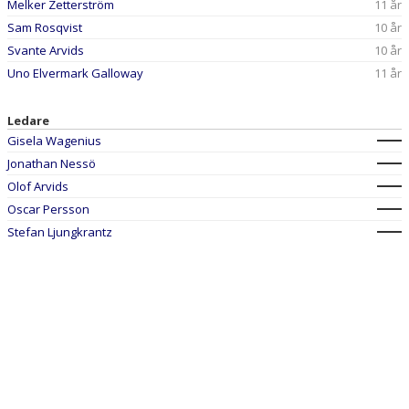
Melker Zetterström
11 år
Sam Rosqvist
10 år
Svante Arvids
10 år
Uno Elvermark Galloway
11 år
Ledare
Gisela Wagenius
Jonathan Nessö
Olof Arvids
Oscar Persson
Stefan Ljungkrantz