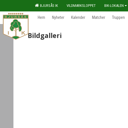
BJURSÅS IK
VILDMARKSLOPPET
BIK-LOKALEN
Hem
Nyheter
Kalender
Matcher
Truppen
Bildgalleri