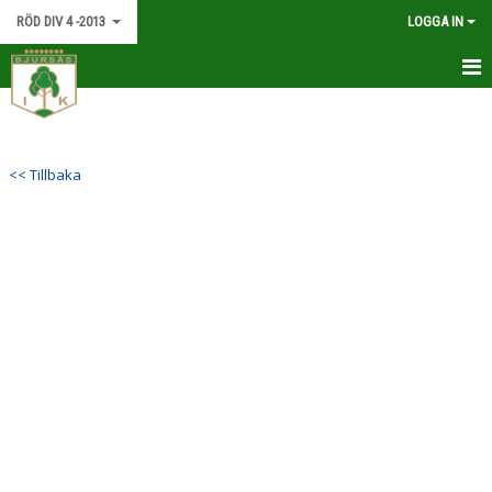
RÖD DIV 4 -2013
LOGGA IN
HEM
NYHETER
<< Tillbaka
KALENDER
MATCHER
TRUPPEN
BILDGALLERI
DOKUMENT
KONTAKT