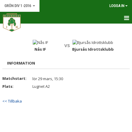
GRÖN DIV 1 -2016
LOGGA IN
HEM
NYHETER
vs
Nås IF
Bjursås Idrottsklubb
KALENDER
INFORMATION
MATCHER
Matchstart:
lör 29 mars, 15:30
TRUPPEN
Plats:
Lugnet A2
BILDGALLERI
<< Tillbaka
DOKUMENT
KONTAKT