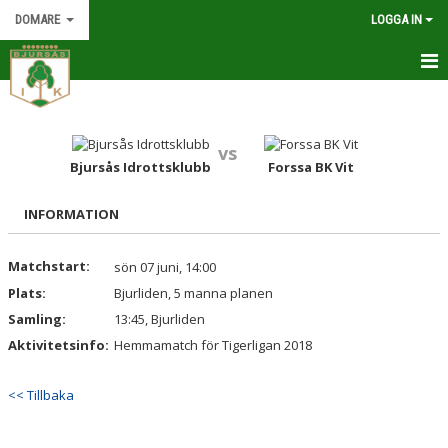
DOMARE
LOGGA IN
HEM
KALENDER
vs
Bjursås Idrottsklubb
Forssa BK Vit
DOMARE OCH LEDARE
INFORMATION
DOKUMENT
Matchstart:
sön 07 juni, 14:00
INFORMATION
Plats:
Bjurliden, 5 manna planen
Samling:
13:45, Bjurliden
Aktivitetsinfo:
Hemmamatch för Tigerligan 2018
<< Tillbaka