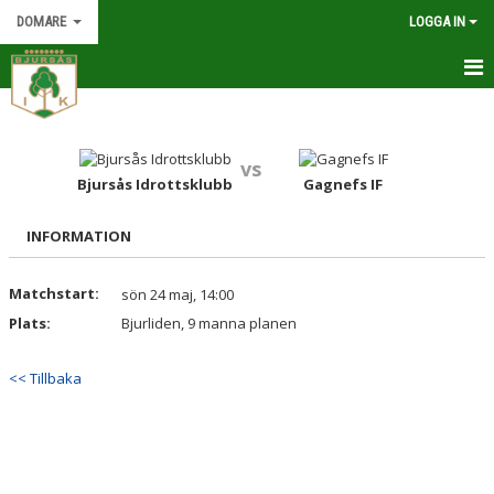
DOMARE
LOGGA IN
HEM
KALENDER
vs
Bjursås Idrottsklubb
Gagnefs IF
DOMARE OCH LEDARE
INFORMATION
DOKUMENT
Matchstart:
sön 24 maj, 14:00
INFORMATION
Plats:
Bjurliden, 9 manna planen
<< Tillbaka