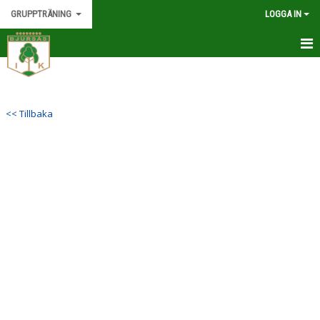
GRUPPTRÄNING
LOGGA IN
HEM
HURT
<< Tillbaka
FUNKTIONELL FITNESS
CIRKELFYS
DANSBOX/DANSPASS
HUR BETALAR JAG?
TRÄNINGSTIDER