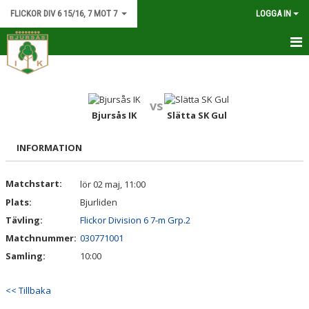
FLICKOR DIV 6 15/16, 7 MOT 7
LOGGA IN
HEM
NYHETER
vs
Bjursås IK
Slätta SK Gul
KALENDER
INFORMATION
MATCHER
Matchstart:
lör 02 maj, 11:00
TRUPPEN
Plats:
Bjurliden
BILDGALLERI
Tävling:
Flickor Division 6 7-m Grp.2
Matchnummer:
030771001
DOKUMENT
Samling:
10:00
KONTAKT
<< Tillbaka