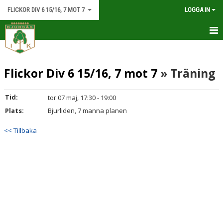
FLICKOR DIV 6 15/16, 7 MOT 7
LOGGA IN
HEM
Flickor Div 6 15/16, 7 mot 7
» Träning
NYHETER
KALENDER
Tid:
tor 07 maj, 17:30 - 19:00
Plats:
Bjurliden, 7 manna planen
MATCHER
<< Tillbaka
TRUPPEN
BILDGALLERI
DOKUMENT
KONTAKT