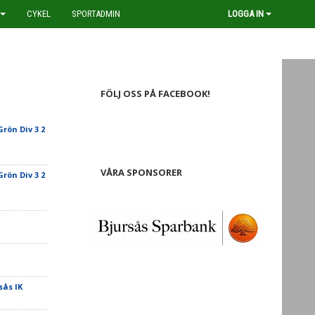
CYKEL
SPORTADMIN
LOGGA IN
FÖLJ OSS PÅ FACEBOOK!
Grön Div 3 2
VÅRA SPONSORER
Grön Div 3 2
sås IK