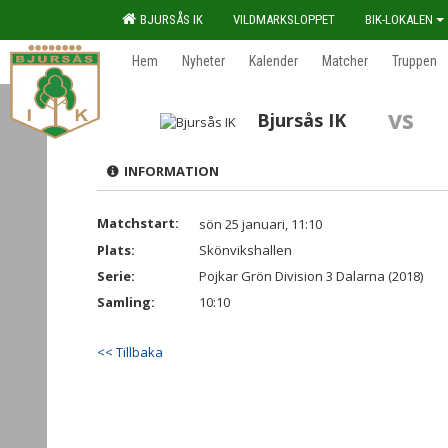
BJURSÅS IK
VILDMARKSLOPPET
BIK-LOKALEN
Hem
Nyheter
Kalender
Matcher
Truppen
vs
Bjursås IK
INFORMATION
Matchstart:
sön 25 januari, 11:10
Plats:
Skönvikshallen
Serie:
Pojkar Grön Division 3 Dalarna (2018)
Samling:
10:10
<< Tillbaka