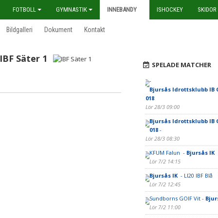
FOTBOLL
GYMNASTIK
INNEBANDY
ISHOCKEY
SKIDOR
Bildgalleri
Dokument
Kontakt
IBF Säter 1
SPELADE MATCHER
-
Bjursås Idrottsklubb IB 
018
Lör 28/3 09:00
Bjursås Idrottsklubb IB 
018
-
Lör 28/3 08:30
KFUM Falun -
Bjursås IK
Lör 7/2 14:15
Bjursås IK
- LI20 IBF Blå
Lör 7/2 12:45
Sundborns GOIF Vit -
Bjur
Lör 7/2 11:00