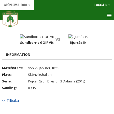
GRÖN DIV 3 -2018
LOGGA IN
HEM
NYHETER
vs
Sundborns GOIF Vit
Bjursås IK
KALENDER
INFORMATION
MATCHER
Matchstart:
sön 25 januari, 10:15
TRUPPEN
Plats:
Skönvikshallen
BILDGALLERI
Serie:
Pojkar Grön Division 3 Dalarna (2018)
Samling:
09:15
DOKUMENT
<< Tillbaka
KONTAKT