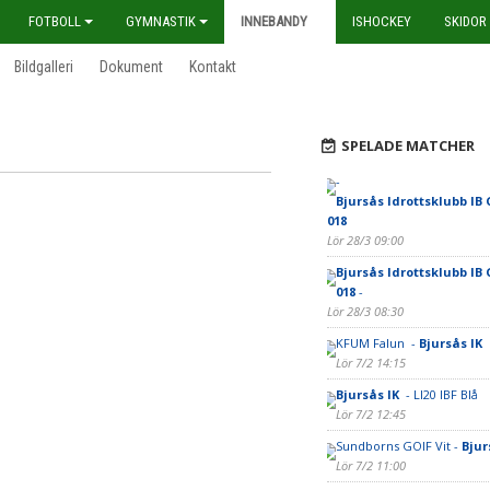
FOTBOLL
GYMNASTIK
INNEBANDY
ISHOCKEY
SKIDOR
Bildgalleri
Dokument
Kontakt
SPELADE MATCHER
-
Bjursås Idrottsklubb IB 
018
Lör 28/3 09:00
Bjursås Idrottsklubb IB 
018
-
Lör 28/3 08:30
KFUM Falun -
Bjursås IK
Lör 7/2 14:15
Bjursås IK
- LI20 IBF Blå
Lör 7/2 12:45
Sundborns GOIF Vit -
Bjur
Lör 7/2 11:00