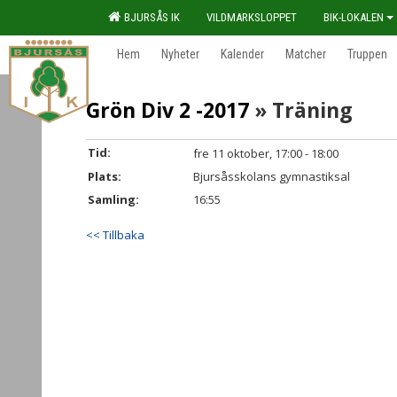
BJURSÅS IK
VILDMARKSLOPPET
BIK-LOKALEN
Hem
Nyheter
Kalender
Matcher
Truppen
Grön Div 2 -2017
» Träning
Tid:
fre 11 oktober, 17:00 - 18:00
Plats:
Bjursåsskolans gymnastiksal
Samling:
16:55
<< Tillbaka