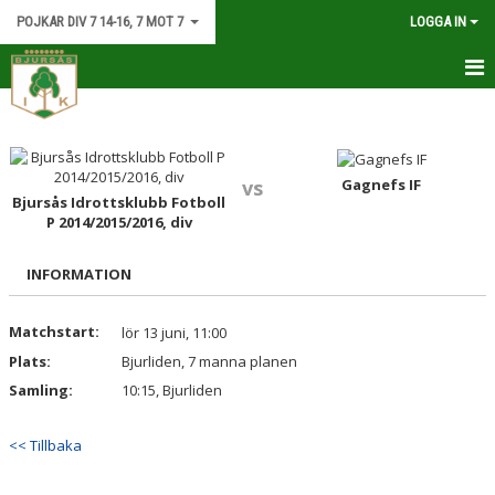
POJKAR DIV 7 14-16, 7 MOT 7
LOGGA IN
HEM
KALENDER
Gagnefs IF
vs
Bjursås Idrottsklubb Fotboll
MATCHER
P 2014/2015/2016, div
DOKUMENT
INFORMATION
KONTAKT
Matchstart:
lör 13 juni, 11:00
Plats:
Bjurliden, 7 manna planen
Samling:
10:15, Bjurliden
<< Tillbaka