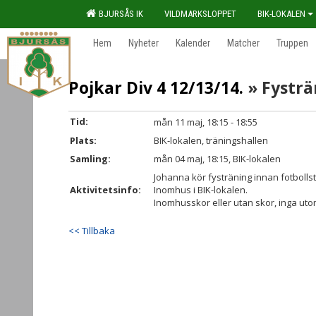
BJURSÅS IK
VILDMARKSLOPPET
BIK-LOKALEN
Hem
Nyheter
Kalender
Matcher
Truppen
Pojkar Div 4 12/13/14.
» Fysträ
Tid:
mån 11 maj, 18:15 - 18:55
Plats:
BIK-lokalen, träningshallen
Samling:
mån 04 maj, 18:15, BIK-lokalen
Johanna kör fysträning innan fotbolls
Aktivitetsinfo:
Inomhus i BIK-lokalen.
Inomhusskor eller utan skor, inga ut
<< Tillbaka