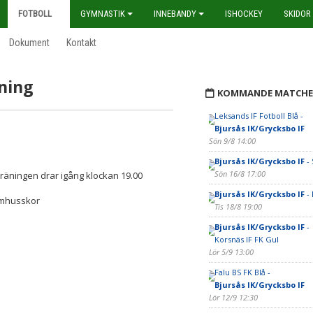
FOTBOLL
GYMNASTIK
INNEBANDY
ISHOCKEY
SKIDOR
Dokument
Kontakt
ning
KOMMANDE MATCHE
Leksands IF Fotboll Blå -
Bjursås IK/Grycksbo IF
Sön 9/8 14:00
Bjursås IK/Grycksbo IF
- 
Sön 16/8 17:00
träningen drar igång klockan 19.00
Bjursås IK/Grycksbo IF
- 
omhusskor
Tis 18/8 19:00
Bjursås IK/Grycksbo IF
-
Korsnäs IF FK Gul
Lör 5/9 13:00
Falu BS FK Blå -
Bjursås IK/Grycksbo IF
Lör 12/9 12:30