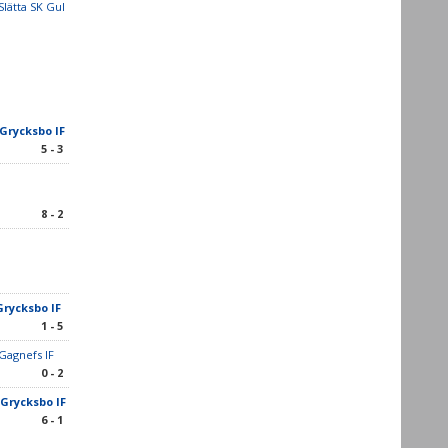
Slätta SK Gul
/Grycksbo IF
5 - 3
8 - 2
Grycksbo IF
1 - 5
Gagnefs IF
0 - 2
/Grycksbo IF
6 - 1