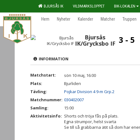
BJURSÅS IK
VILDMARKSLOPPET
BIK-LOKALEN
Hem
Nyheter
Kalender
Matcher
Truppen
Bjursås
3 - 5
IK/Grycksbo IF
INFORMATION
Matchstart:
sön 10 maj, 16:00
Plats:
Bjurliden
Tävling:
Pojkar Division 4 9-m Grp.2
Matchnummer:
030402007
Samling:
15:00
Aktivitetsinfo:
Shorts och tröja fås på plats.
Egna strumpor, helst svarta
Se till så grabbarna ätit så dom har ener