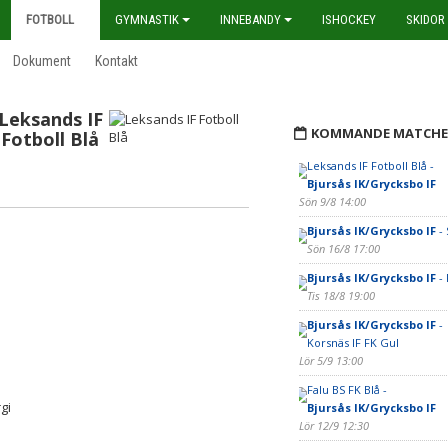
FOTBOLL
GYMNASTIK
INNEBANDY
ISHOCKEY
SKIDOR
Dokument
Kontakt
Leksands IF
KOMMANDE MATCHE
Fotboll Blå
Leksands IF Fotboll Blå -
Bjursås IK/Grycksbo IF
Sön 9/8 14:00
Bjursås IK/Grycksbo IF
- 
Sön 16/8 17:00
Bjursås IK/Grycksbo IF
- 
Tis 18/8 19:00
Bjursås IK/Grycksbo IF
-
Korsnäs IF FK Gul
Lör 5/9 13:00
Falu BS FK Blå -
gi
Bjursås IK/Grycksbo IF
Lör 12/9 12:30