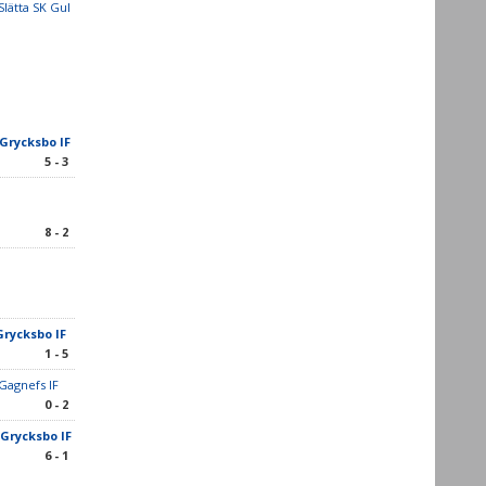
Slätta SK Gul
/Grycksbo IF
5 - 3
8 - 2
Grycksbo IF
1 - 5
Gagnefs IF
0 - 2
/Grycksbo IF
6 - 1