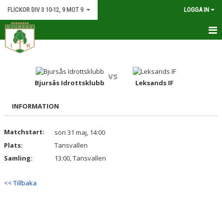
FLICKOR DIV 3 10-12, 9 MOT 9
LOGGA IN
HEM
NYHETER
vs
Bjursås Idrottsklubb
Leksands IF
KALENDER
INFORMATION
MATCHER
Matchstart:
sön 31 maj, 14:00
TRUPPEN
Plats:
Tansvallen
DOKUMENT
Samling:
13:00, Tansvallen
KONTAKT.
<< Tillbaka