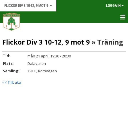
FLICKOR DIV 3 10-12, 9 MOT 9
LOGGA IN
HEM
Flickor Div 3 10-12, 9 mot 9
» Träning
NYHETER
KALENDER
Tid:
mån 21 april, 19:30 - 20:30
Plats:
Dalavallen
MATCHER
Samling:
19:00, Korsvägen
TRUPPEN
<< Tillbaka
DOKUMENT
KONTAKT.