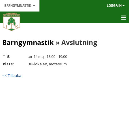
BARNGYMNASTIK
LOGGA IN
BARNGRUPPER
Barngymnastik
» Avslutning
MILLI
KNOPPARNA
Tid:
tor 14 maj, 18:00 - 19:00
Plats:
BIK-lokalen, mötesrum
KNATTARNA
<< Tillbaka
BABBLARNA
KALENDER