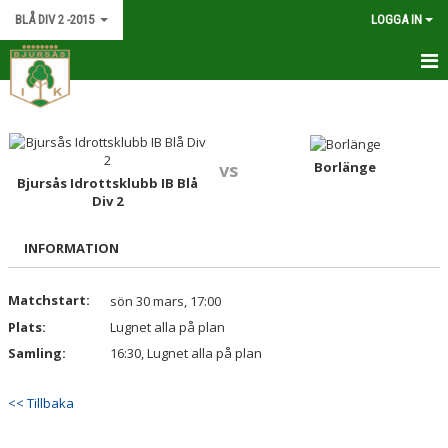
BLÅ DIV 2 -2015
LOGGA IN
HEM
NYHETER
Borlänge
vs
Bjursås Idrottsklubb IB Blå
KALENDER
Div 2
MATCHER
INFORMATION
TRUPPEN
Matchstart:
sön 30 mars, 17:00
BILDGALLERI
Plats:
Lugnet alla på plan
Samling:
16:30, Lugnet alla på plan
DOKUMENT
KONTAKT
<< Tillbaka