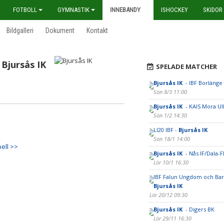
FOTBOLL
GYMNASTIK
INNEBANDY
ISHOCKEY
SKIDOR
Bildgalleri
Dokument
Kontakt
Bjursås IK
SPELADE MATCHER
Bjursås IK
- IBF Borlänge
Sön 8/3 11:00
Bjursås IK
- KAIS Mora U
Sön 1/2 14:30
LI20 IBF -
Bjursås IK
Sön 18/1 14:00
ell >>
Bjursås IK
- Nås IF/Dala-F
Lör 10/1 16:30
IBF Falun Ungdom och Bar
Bjursås IK
Lör 20/12 09:30
Bjursås IK
- Digers BK
Lör 29/11 16:30