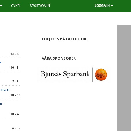
CYKEL
SPORTADMIN
LOGGA IN
FÖLJ OSS PÅ FACEBOOK!
13 - 4
VÅRA SPONSORER
IF
10 - 5
7 - 8
loda IF
10 - 13
n -
10 - 4
8 - 10