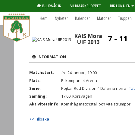
BJURSÅS IK
VILDMARKSLOPPET
BIK-LOKALEN
Hem
Nyheter
Kalender
Matcher
Truppen
KAIS Mora
7 - 11
UIF 2013
INFORMATION
Matchstart:
fre 24 januari, 19:00
Plats:
Bilkompaniet Arena
Serie:
Pojkar Röd Division 4 Dalarna norra
Tab
Samling:
17:00, Korsvägen
Aktivitetsinfo:
Kom ihåg matchställ och vita strumpor
<< Tillbaka