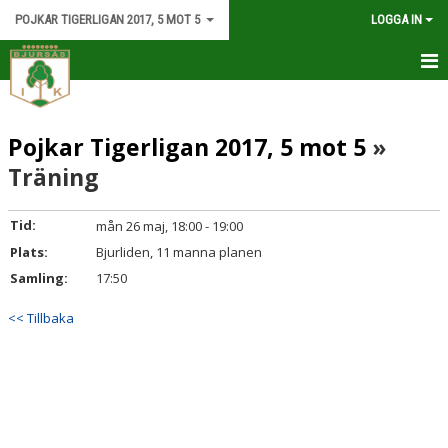
POJKAR TIGERLIGAN 2017, 5 MOT 5
LOGGA IN
HEM
Pojkar Tigerligan 2017, 5 mot 5
»
NYHETER
Träning
ATT TÄNKA PÅ SOM FÖRÄLDER
Tid:
mån 26 maj, 18:00 - 19:00
KALENDER
Plats:
Bjurliden, 11 manna planen
KONTAKT
Samling:
17:50
<< Tillbaka