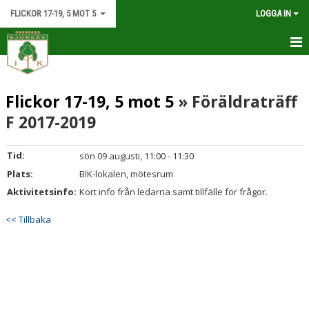
FLICKOR 17-19, 5 MOT 5
LOGGA IN
HEM
Flickor 17-19, 5 mot 5
» Föräldraträff
NYHETER
F 2017-2019
KALENDER
Tid:
sön 09 augusti, 11:00 - 11:30
MATCHER
Plats:
BIK-lokalen, mötesrum
TRUPPEN
Aktivitetsinfo:
Kort info från ledarna samt tillfälle för frågor.
BILDGALLERI
<< Tillbaka
DOKUMENT
KONTAKT