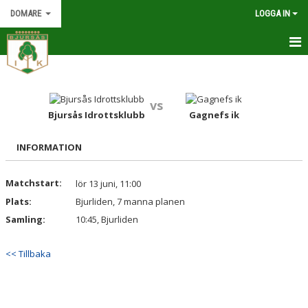
DOMARE
LOGGA IN
HEM
KALENDER
vs
Bjursås Idrottsklubb
Gagnefs ik
DOMARE OCH LEDARE
INFORMATION
DOKUMENT
Matchstart:
lör 13 juni, 11:00
INFORMATION
Plats:
Bjurliden, 7 manna planen
Samling:
10:45, Bjurliden
<< Tillbaka