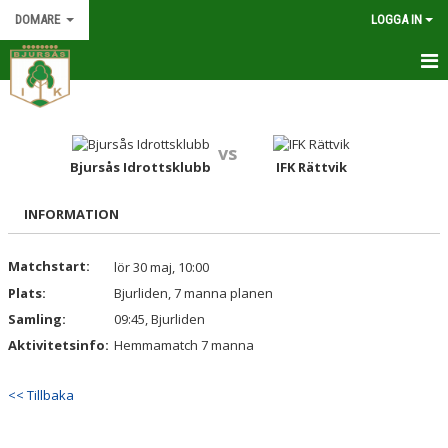
DOMARE
LOGGA IN
HEM
KALENDER
vs
Bjursås Idrottsklubb
IFK Rättvik
DOMARE OCH LEDARE
INFORMATION
DOKUMENT
Matchstart:
lör 30 maj, 10:00
INFORMATION
Plats:
Bjurliden, 7 manna planen
Samling:
09:45, Bjurliden
Aktivitetsinfo:
Hemmamatch 7 manna
<< Tillbaka