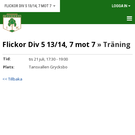
FLICKOR DIV 5 13/14, 7 MOT 7
LOGGA IN
HEM
Flickor Div 5 13/14, 7 mot 7
» Träning
NYHETER
KALENDER
Tid:
tis 21 juli, 17:30 - 19:00
Plats:
Tansvallen Grycksbo
MATCHER
<< Tillbaka
TRUPPEN
BILDGALLERI
DOKUMENT
KONTAKT