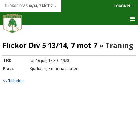
FLICKOR DIV 5 13/14, 7 MOT 7
LOGGA IN
HEM
Flickor Div 5 13/14, 7 mot 7
» Träning
NYHETER
KALENDER
Tid:
tor 16 juli, 17:30 - 19:30
Plats:
Bjurliden, 7 manna planen
MATCHER
<< Tillbaka
TRUPPEN
BILDGALLERI
DOKUMENT
KONTAKT