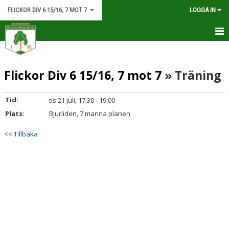
FLICKOR DIV 6 15/16, 7 MOT 7
LOGGA IN
HEM
Flickor Div 6 15/16, 7 mot 7
» Träning
NYHETER
KALENDER
Tid:
tis 21 juli, 17:30 - 19:00
Plats:
Bjurliden, 7 manna planen
MATCHER
<< Tillbaka
TRUPPEN
BILDGALLERI
DOKUMENT
KONTAKT