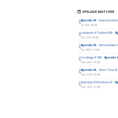
SPELADE MATCHER
Bjursås IK
- Kvarnsvedens
Tis 9/6 18:30
Leksands IF Fotboll Blå -
B
Sön 7/6 14:00
Bjursås IK
- Samuelsdals I
Lör 30/5 12:00
Torsångs IF Blå -
Bjursås I
Sön 24/5 16:00
Bjursås IK
- Stora Tuna IK
Sön 17/5 16:00
Svärdsjö IF/Envikens IF -
B
Sön 10/5 11:00