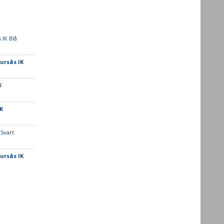
 IK Blå
jursås IK
F
K
 Svart
jursås IK