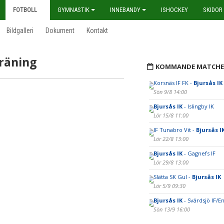
FOTBOLL
GYMNASTIK
INNEBANDY
ISHOCKEY
SKIDOR
Bildgalleri
Dokument
Kontakt
räning
KOMMANDE MATCHE
Korsnäs IF FK -
Bjursås IK
Sön 9/8 14:00
Bjursås IK
- Islingby IK
Lör 15/8 11:00
IF Tunabro Vit -
Bjursås I
Lör 22/8 13:00
Bjursås IK
- Gagnefs IF
Lör 29/8 13:00
Slätta SK Gul -
Bjursås IK
Lör 5/9 09:30
Bjursås IK
- Svärdsjö IF/En
Sön 13/9 16:00