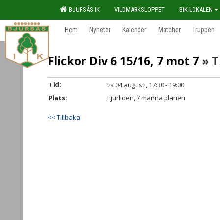
BJURSÅS IK
VILDMARKSLOPPET
BIK-LOKALEN
Hem
Nyheter
Kalender
Matcher
Truppen
Flickor Div 6 15/16, 7 mot 7
» T
Tid:
tis 04 augusti, 17:30 - 19:00
Plats:
Bjurliden, 7 manna planen
<< Tillbaka