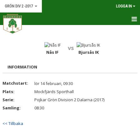
GRÖN DIV 2 -2017
LOGGA IN
HEM
NYHETER
vs
Nås IF
Bjursås IK
KALENDER
INFORMATION
MATCHER
Matchstart:
lör 14 februari, 09:30
TRUPPEN
Plats:
Mockfjärds Sporthall
BILDGALLERI
Serie:
Pojkar Grön Division 2 Dalarna (2017)
Samling:
08:30
DOKUMENT
<< Tillbaka
KONTAKT