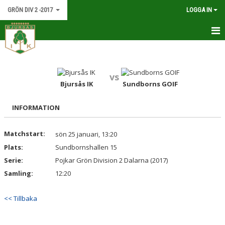
GRÖN DIV 2 -2017
LOGGA IN
HEM
NYHETER
vs
Bjursås IK
Sundborns GOIF
KALENDER
INFORMATION
MATCHER
Matchstart:
sön 25 januari, 13:20
TRUPPEN
Plats:
Sundbornshallen 15
BILDGALLERI
Serie:
Pojkar Grön Division 2 Dalarna (2017)
Samling:
12:20
DOKUMENT
<< Tillbaka
KONTAKT