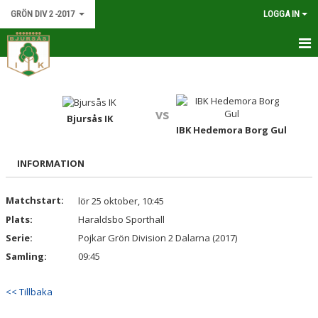
GRÖN DIV 2 -2017
LOGGA IN
HEM
NYHETER
vs
Bjursås IK
IBK Hedemora Borg Gul
KALENDER
MATCHER
INFORMATION
TRUPPEN
Matchstart:
lör 25 oktober, 10:45
Plats:
Haraldsbo Sporthall
BILDGALLERI
Serie:
Pojkar Grön Division 2 Dalarna (2017)
DOKUMENT
Samling:
09:45
KONTAKT
<< Tillbaka