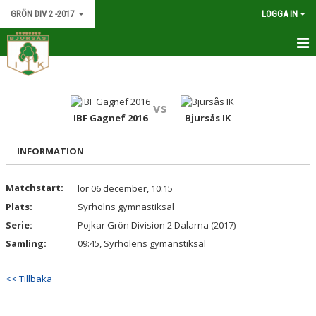
GRÖN DIV 2 -2017
LOGGA IN
HEM
NYHETER
vs
IBF Gagnef 2016
Bjursås IK
KALENDER
INFORMATION
MATCHER
Matchstart:
lör 06 december, 10:15
TRUPPEN
Plats:
Syrholns gymnastiksal
BILDGALLERI
Serie:
Pojkar Grön Division 2 Dalarna (2017)
Samling:
09:45, Syrholens gymanstiksal
DOKUMENT
<< Tillbaka
KONTAKT