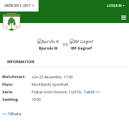
GRÖN DIV 2 -2017
LOGGA IN
HEM
NYHETER
vs
Bjursås IK
IBF Gagnef
KALENDER
INFORMATION
MATCHER
Matchstart:
sön 22 december, 11:00
TRUPPEN
Plats:
Mockfjärds Sporthall
BILDGALLERI
Serie:
Pojkar Grön Division 1 (2015)
Tabell >>
Samling:
10:00
DOKUMENT
<< Tillbaka
KONTAKT