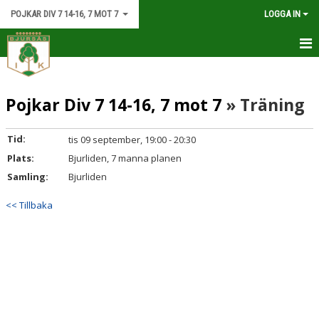
POJKAR DIV 7 14-16, 7 MOT 7
LOGGA IN
HEM
Pojkar Div 7 14-16, 7 mot 7
» Träning
KALENDER
MATCHER
Tid:
tis 09 september, 19:00 - 20:30
Plats:
Bjurliden, 7 manna planen
DOKUMENT
Samling:
Bjurliden
KONTAKT
<< Tillbaka