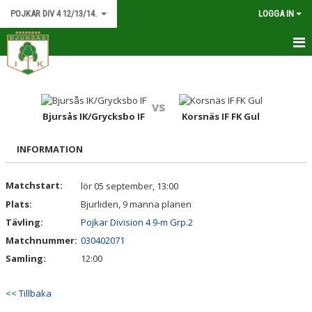
POJKAR DIV 4 12/13/14.
LOGGA IN
HEM
NYHETER
vs
Bjursås IK/Grycksbo IF
Korsnäs IF FK Gul
KALENDER
INFORMATION
MATCHER
Matchstart:
lör 05 september, 13:00
TRUPPEN
Plats:
Bjurliden, 9 manna planen
DOKUMENT
Tävling:
Pojkar Division 4 9-m Grp.2
Matchnummer:
030402071
KONTAKT
Samling:
12:00
<< Tillbaka