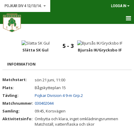
POJKAR DIV 4 12/13/14.
LOGGA IN
HEM
NYHETER
5 - 3
Slätta SK Gul
Bjursås IK/Grycksbo IF
KALENDER
INFORMATION
MATCHER
Matchstart:
sön 21 juni, 11:00
TRUPPEN
Plats:
Bågskytteplan 15
DOKUMENT
Tävling:
Pojkar Division 4 9-m Grp.2
Matchnummer:
030402044
KONTAKT
Samling:
09:45, Korsvägen
Aktivitetsinfo:
Ombytta och klara, inget omklädningsrummen
Matchställ, vattenflaska och skor