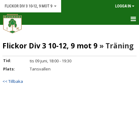
FLICKOR DIV 3 10-12, 9 MOT 9
LOGGA IN
HEM
Flickor Div 3 10-12, 9 mot 9
» Träning
NYHETER
KALENDER
Tid:
tis 09 juni, 18:00 - 19:30
Plats:
Tansvallen
MATCHER
<< Tillbaka
TRUPPEN
DOKUMENT
KONTAKT.