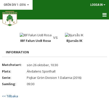
GRÖN DIV 1 -2016
LOGGA IN
HEM
NYHETER
vs
IBF Falun UoB Rosa
Bjursås IK
KALENDER
INFORMATION
MATCHER
Matchstart:
sön 26 oktober, 10:30
TRUPPEN
Plats:
Älvdalens Sporthall
BILDGALLERI
Serie:
Pojkar Grön Division 1 Dalarna (2016)
Samling:
09:30
DOKUMENT
<< Tillbaka
KONTAKT