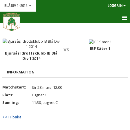
BLÅ DIV 1 -2014
LOGGA IN
HEM
NYHETER
IBF Säter 1
vs
Bjursås Idrottsklubb IB Blå
KALENDER
Div 1 2014
MATCHER
INFORMATION
TRUPPEN
Matchstart:
lör 28 mars, 12:00
BILDGALLERI
Plats:
Lugnet C
Samling:
11:30, Lugnet C
DOKUMENT
KONTAKT
<< Tillbaka