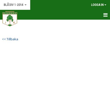
BLÅ DIV 1 -2014
LOGGA IN
HEM
NYHETER
<< Tillbaka
KALENDER
MATCHER
TRUPPEN
BILDGALLERI
DOKUMENT
KONTAKT