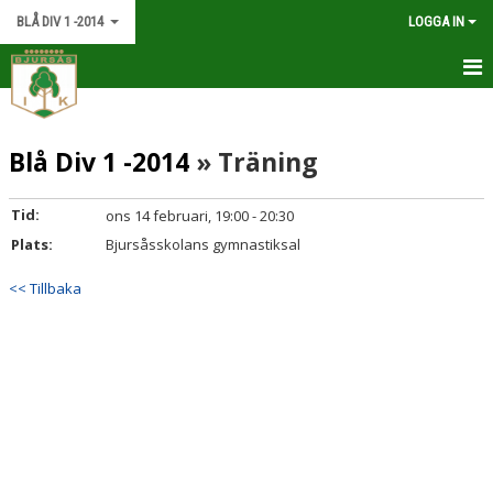
BLÅ DIV 1 -2014
LOGGA IN
HEM
Blå Div 1 -2014
» Träning
NYHETER
KALENDER
Tid:
ons 14 februari, 19:00 - 20:30
Plats:
Bjursåsskolans gymnastiksal
MATCHER
<< Tillbaka
TRUPPEN
BILDGALLERI
DOKUMENT
KONTAKT